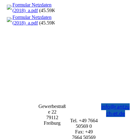
Formular Netzdaten
(2018)_a.pdf
(45.59KB)
Formular Netzdaten
(2018)_a.pdf
(45.59KB)
info@rantzu
Gewerbestraß
e 22
ch-et.de
79112
Tel. +49 7664
Freiburg
50569 0
Fax: +49
7664 50569