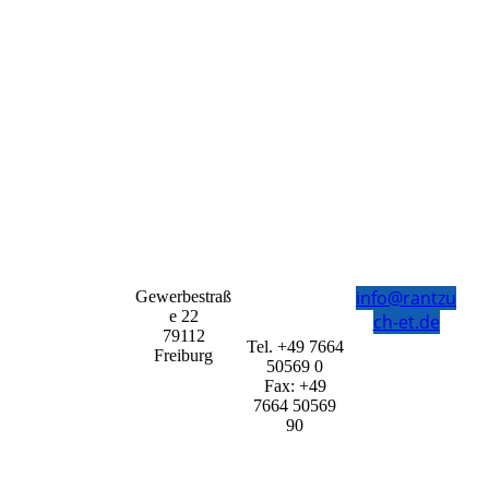
info@rantzu
Gewerbestraß
e 22
ch-et.de
79112
Tel. +49 7664
Freiburg
50569 0
Fax: +49
7664 50569
90