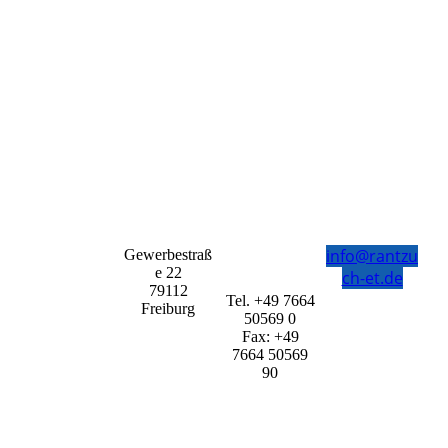
info@rantzu
Gewerbestraß
e 22
ch-et.de
79112
Tel. +49 7664
Freiburg
50569 0
Fax: +49
7664 50569
90