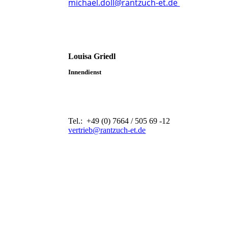
michael.doll@rantzuch-et.de
Louisa Griedl
Innendienst
Tel.: +49 (0) 7664 / 505 69 -12
vertrieb@rantzuch-et.de