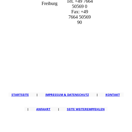
Tel. +49 7664
Freiburg
50569 0
Fax: +49
7664 50569
90
STARTSEITE
|
IMPRESSUM & DATENSCHUTZ
|
KONTAKT
|
ANFAHRT
|
SEITE WEITEREMPFEHLEN