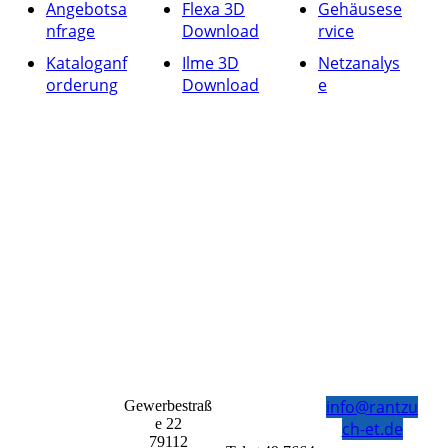
Angebotsa
Flexa 3D
Gehäusese
nfrage
Download
rvice
Kataloganf
Ilme 3D
Netzanalys
orderung
Download
e
info@rantzu
Gewerbestraß
e 22
ch-et.de
79112