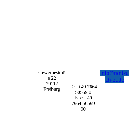
info@rantzu
Gewerbestraß
e 22
ch-et.de
79112
Tel. +49 7664
Freiburg
50569 0
Fax: +49
7664 50569
90